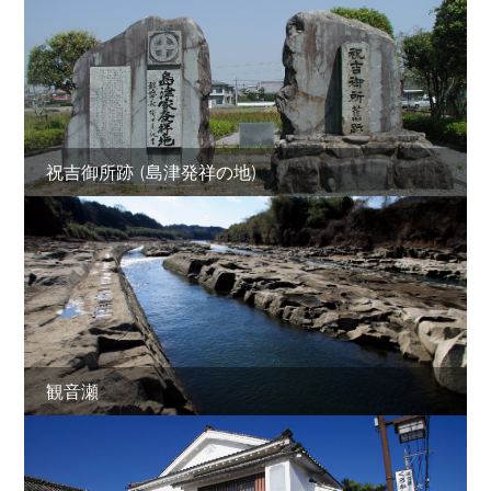
祝吉御所跡 (島津発祥の地)
観音瀬