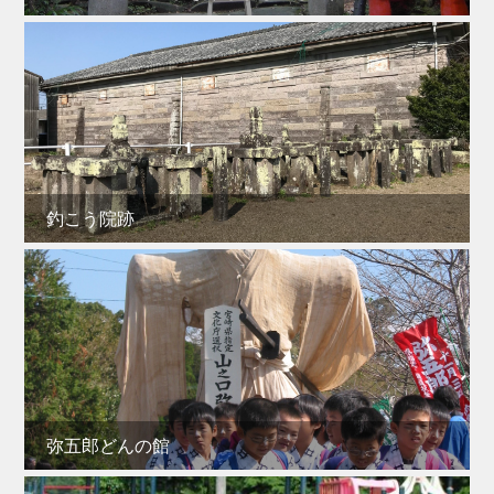
釣こう院跡
弥五郎どんの館