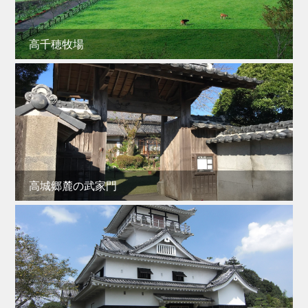
高千穂牧場
高城郷麓の武家門