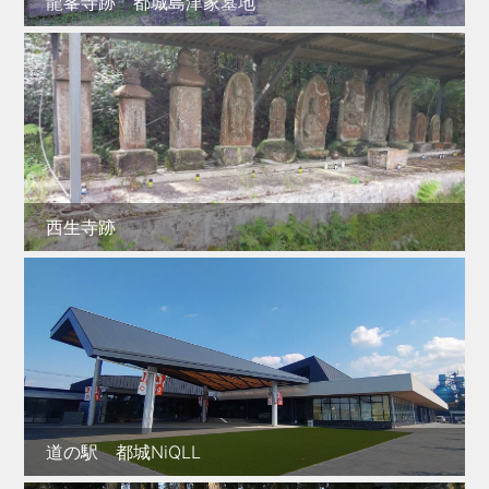
龍峯寺跡 都城島津家墓地
西生寺跡
道の駅 都城NiQLL