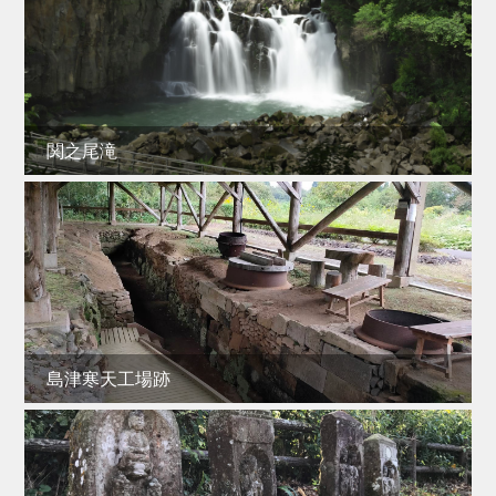
関之尾滝
島津寒天工場跡