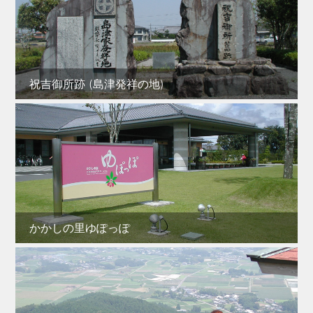
祝吉御所跡 (島津発祥の地)
かかしの里ゆぽっぽ