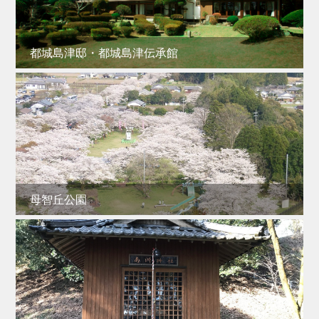
都城島津邸・都城島津伝承館
母智丘公園