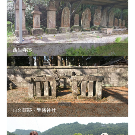
西生寺跡
山久院跡・豊幡神社