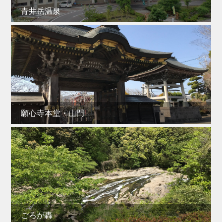
青井岳温泉
願心寺本堂・山門
ごろが轟