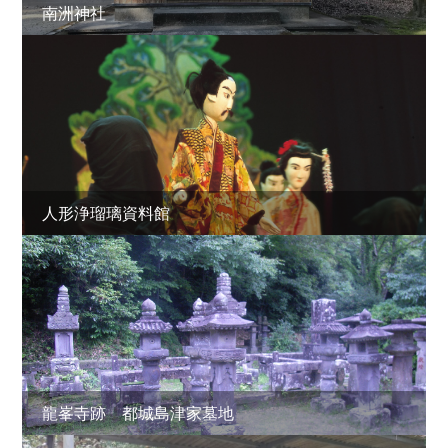
南洲神社
人形浄瑠璃資料館
龍峯寺跡 都城島津家墓地