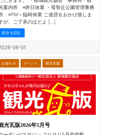
光案内所 ※終日休業 ・母智丘公園管理事務
所 ※PM～臨時休業 ご迷惑をおかけ致しま
すが、ご了承のほどよ […]
続きを読む
2026-06-01
お知らせ
イベント
観光瓦版
観光瓦版2026年5月号
クーポンinマガジン フリクリ5月号掲載