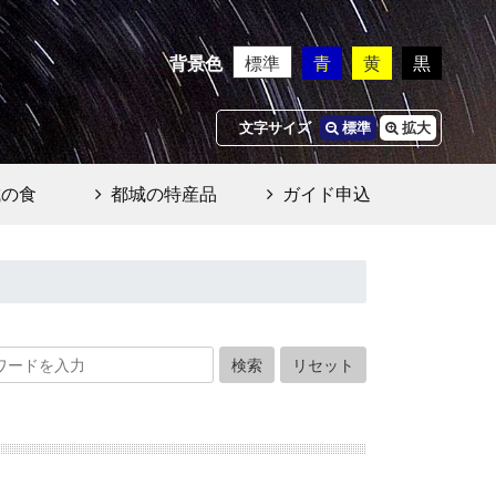
背景色
標準
青
黄
黒
文字サイズ
標準
拡大
城の食
都城の特産品
ガイド申込