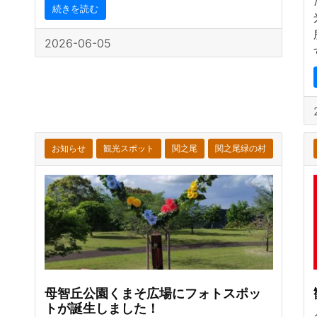
続きを読む
2026-06-05
お知らせ
観光スポット
関之尾
関之尾緑の村
母智丘公園くまそ広場にフォトスポッ
トが誕生しました！