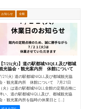
お知らせ
全般
【7/21(火)】道の駅都城NIQLL及び都城
観光協会・観光案内所 休館について
7/21(火) 道の駅都城NIQLL及び都城観光協
会・観光案内所 休館について 7月21日
（火）は道の駅都城NiQLL全館の定期点検に
伴い、道の駅都城NiQLL及び、都城観光協
会・観光案内所を臨時の休業日と […]
続きを読む