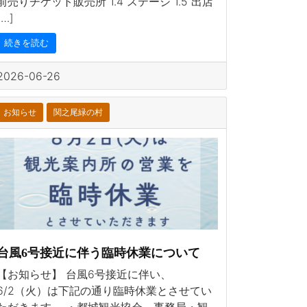
前売りチケット販売所 1.4 ステージ 1.5 出店
[…]
続きを読む
2026-06-26
お知らせ
関之尾緑の村
台風6号接近に伴う臨時休業について
【お知らせ】 台風6号接近に伴い、
6/2（火）は下記の通り臨時休業とさせてい
ただきます。 ・都城観光協会 事務局・観