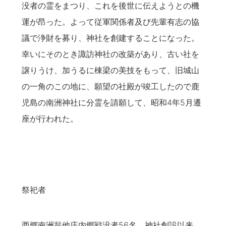
没者の霊をまつり、これを後世に伝えようとの機
運が昂った。よって従軍関係者及び先輩有志の協
議で浄財を募り、神社を創建することになった。
幸いにそのとき諏訪神社の改築があり、古い社を
譲りうけ、加うるに棟梁の美技をもって、旧城山
の一角のこの地に、願望の社殿が竣工したので鹿
児島の南洲神社に分霊を請願して、昭和4年5月遷
座が行われた。
祭祀者
西郷南洲翁他庄内郷戦没者56名、神社創設以来、