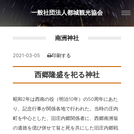
一般社団法人都城観光協会
南洲神社
2021-03-05
印刷する
西郷隆盛を祀る神社
昭和2年は西南の役（明治10年）の50周年にあた
り、記念行事が関係各地で行われた。当時の庄内
町を中心とした、旧庄内郷関係者に、西郷南洲翁
の遺徳を偲び併せて翁と死を共にした旧庄内郷戦