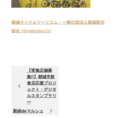
都城サイクルツーリズム – 一般社団法人都城観光
協会 (miyakonojo.tv)
【実施店舗募
集‼】都城市飲
食店応援プロジ
ェクト・デジタ
ルスタンプラリ
ー
新緑deマルシェ