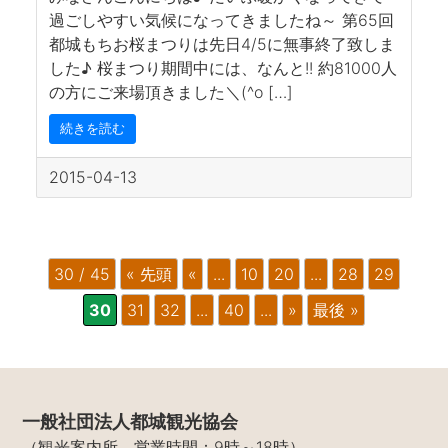
過ごしやすい気候になってきましたね～ 第65回
都城もちお桜まつりは先日4/5に無事終了致しま
した♪ 桜まつり期間中には、なんと!! 約81000人
の方にご来場頂きました＼(^o […]
続きを読む
2015-04-13
30 / 45
« 先頭
«
...
10
20
...
28
29
30
31
32
...
40
...
»
最後 »
一般社団法人都城観光協会
（観光案内所 営業時間：9時～18時）