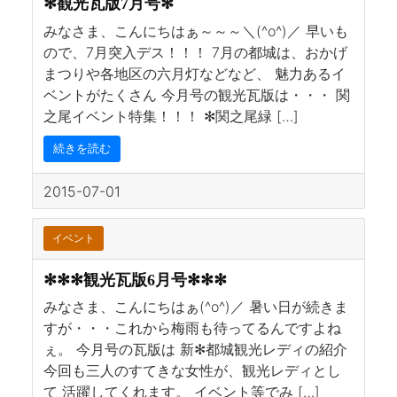
✻観光瓦版7月号✻
みなさま、こんにちはぁ～～～＼(^o^)／ 早いも
ので、7月突入デス！！！ 7月の都城は、おかげ
まつりや各地区の六月灯などなど、 魅力あるイ
ベントがたくさん 今月号の観光瓦版は・・・ 関
之尾イベント特集！！！ ✻関之尾緑 […]
続きを読む
2015-07-01
イベント
✻✻✻観光瓦版6月号✻✻✻
みなさま、こんにちはぁ(^o^)／ 暑い日が続きま
すが・・・これから梅雨も待ってるんですよね
ぇ。 今月号の瓦版は 新✻都城観光レディの紹介
今回も三人のすてきな女性が、観光レディとし
て 活躍してくれます。 イベント等でみ […]