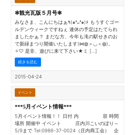
✻観光瓦版５月号✻
みなさま、こんにちはぁ٩(๑❛ᴗ❛๑)۶ もうすぐゴー
ルデンウィークですねぇ 連休の予定はたてられ
ましたかぁ？ まだな方、今年も滝の駅せきのお
で新緑まつり開催いたします(⋈◍＞◡＜◍)。
✧♡ 是非、遊びに来て下さい★ミ […]
続きを読む
2015-04-24
イベント
***5月イベント情報***
5月イベント情報！！ 日付 内 容 時間
場所 開催中 イベント 庄内川こいのぼり～
5/9まで Tel:0986-37-0024（庄内商工会） 企