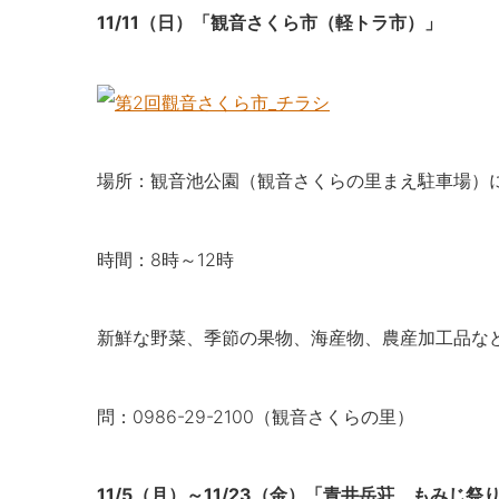
11/11（日）「観音さくら市（軽トラ市）」
場所：観音池公園（観音さくらの里まえ駐車場）
時間：8時～12時
新鮮な野菜、季節の果物、海産物​、農産加工品な
問：0986-29-2100（​観音さくらの里）
11/5（月）～11/23（金）「青井岳荘 もみじ祭