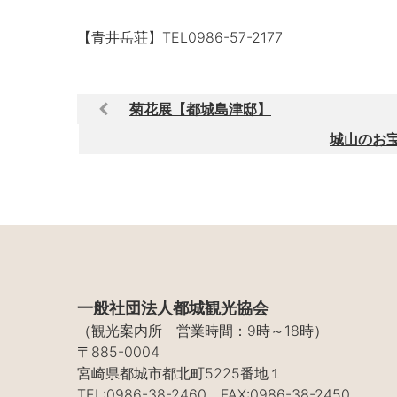
【青井岳荘】TEL0986-57-2177
菊花展【都城島津邸】
城山のお
一般社団法人都城観光協会
（観光案内所 営業時間：9時～18時）
〒885-0004
宮崎県都城市都北町5225番地１
TEL:0986-38-2460 FAX:0986-38-2450