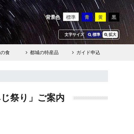
背景色
標準
青
黄
黒
文字サイズ
標準
拡大
城の食
都城の特産品
ガイド申込
みじ祭り」ご案内