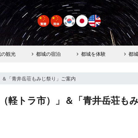
城の観光
都城の宿泊
都城を体験
都
」＆「青井岳荘もみじ祭り」ご案内
（軽トラ市）」＆「青井岳荘も