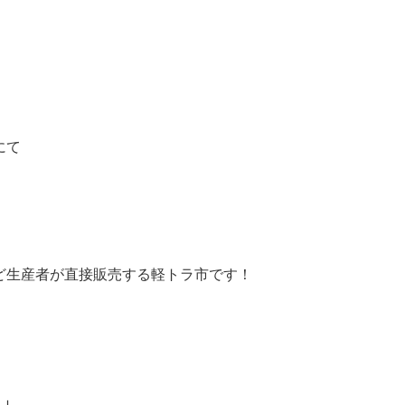
にて
ど生産者が直接販​売する軽トラ市です！
り」