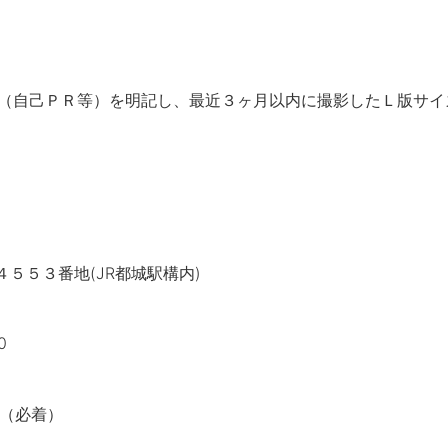
自己ＰＲ等）を明記し、最近３ヶ月以内に撮影したＬ版サイズ
４５５３番地(JR都城駅構内)
0
送（必着）