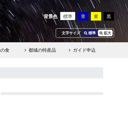
背景色
標準
青
黄
黒
文字サイズ
標準
拡大
城の食
都城の特産品
ガイド申込