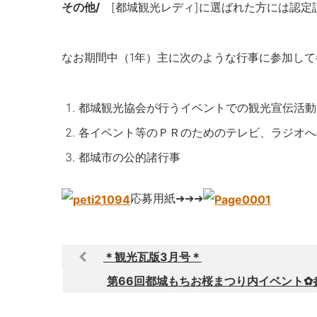
その他/
[都城観光レディ]に選ばれた方には認
なお期間中（1年）主に次のような行事に参加し
都城観光協会が行うイベントでの観光宣伝活動
各イベント等のＰＲのためのテレビ、ラジオへ
都城市の公的諸行事
応募用紙➜➔➜
＊観光瓦版3月号＊
第66回都城もちお桜まつり内イベント✿