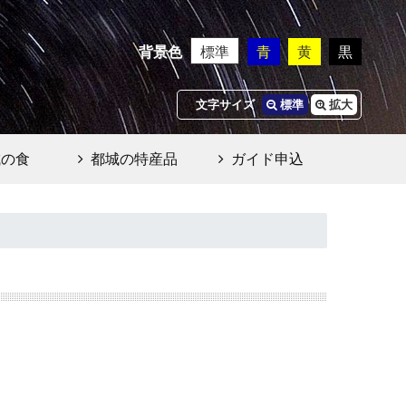
背景色
標準
青
黄
黒
文字サイズ
標準
拡大
城の食
都城の特産品
ガイド申込