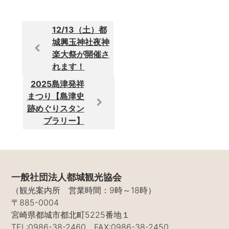
12/13（土）都
城興玉神社夜神
楽大祭が開催さ
れます！
2025島津発祥
まつり【島津史
跡めぐりスタン
プラリー】
一般社団法人都城観光協会
（観光案内所 営業時間：9時～18時）
〒885-0004
宮崎県都城市都北町5225番地１
TEL:0986-38-2460 FAX:0986-38-2450