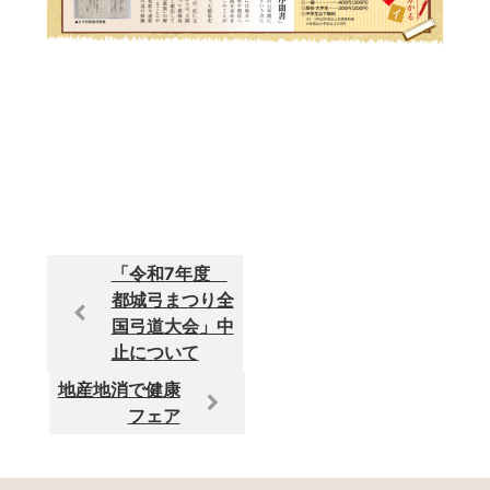
「令和7年度
都城弓まつり全
国弓道大会」中
止について
地産地消で健康
フェア