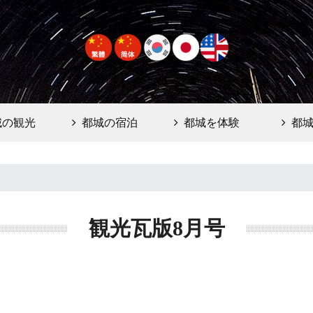
城の観光
都城の宿泊
都城を体験
都
観光瓦版8月号