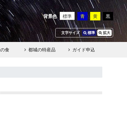
背景色
標準
青
黄
黒
文字サイズ
標準
拡大
城の食
都城の特産品
ガイド申込