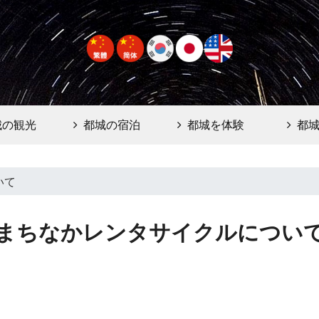
城の観光
都城の宿泊
都城を体験
都
いて
まちなかレンタサイクルについ