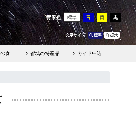
背景色
標準
青
黄
黒
文字サイズ
標準
拡大
城の食
都城の特産品
ガイド申込
て