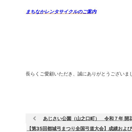
まちなかレンタサイクルのご案内
長らくご愛顧いただき、誠にありがとうございま
あじさい公園（山之口町） 令和７年 開
【第35回都城弓まつり全国弓道大会】成績および