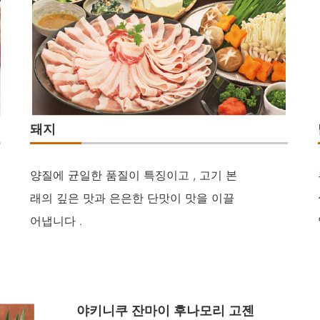
돼지
양질에 균일한 품질이 특징이고 , 고기 본
래의 깊은 맛과 은은한 단맛이 맛을 이끌
어냅니다 .
야키니쿠 잔마이 후나모리 고젠