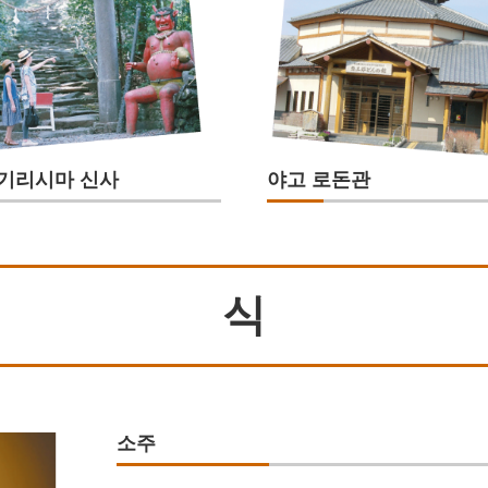
기리시마 신사
야고 로돈관
식
소주