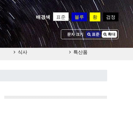
배경색
표준
블루
황
검정
문자 크기
표준
확대
식사
특산품