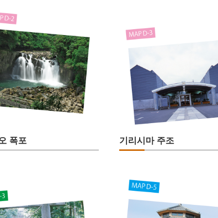
오 폭포
기리시마 주조