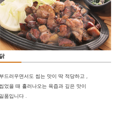
닭
부드러우면서도 씹는 맛이 딱 적당하고 ,
씹었을 때 흘러나오는 육즙과 깊은 맛이
일품입니다 .